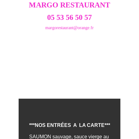
MARGO RESTAURANT
05 53 56 50 57
margorestaurant@orange.fr
A la Carte & Les Salades
d'Eté . . .
***NOS ENTRÉES  A  LA CARTE***
SAUMON sauvage, sauce vierge au 