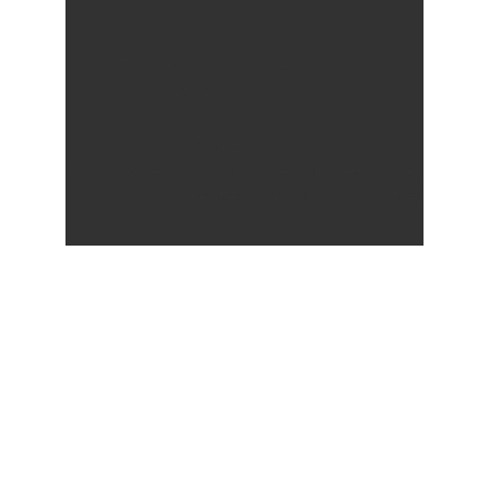
Prix TTC hors boisson (TVA au taux de 10% 
et service compris)
Provenance :
Porc-France, Canard-France, Volaille-France, 
Veau-France, Bœuf-France, Jambon- France